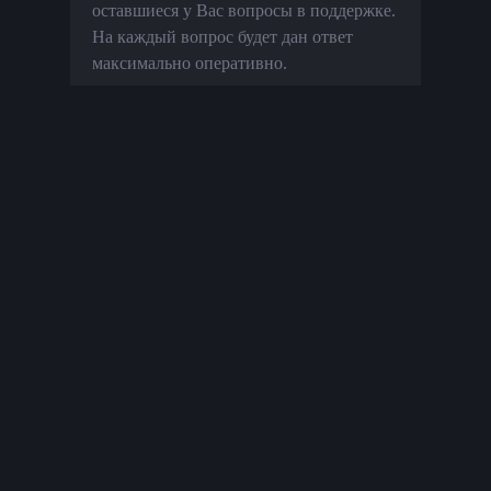
оставшиеся у Вас вопросы в поддержке.
На каждый вопрос будет дан ответ
максимально оперативно.
Премиум Магазин
©
2026
Пользовательское соглашение
Премиум Магазин бонус кодов и игрового
имущества для Мира Танков