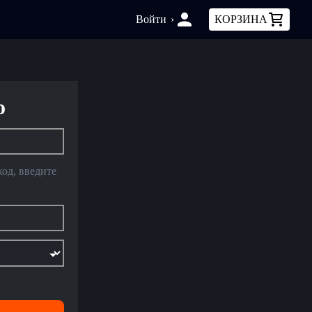
Войти
›
КОРЗИНА
о
код, введите