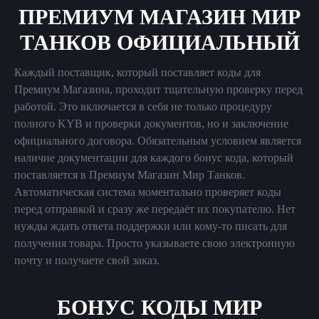
ПРЕМИУМ МАГАЗИН МИР
ТАНКОВ ОФИЦИАЛЬНЫЙ
Каждый поставщик, который поставляет коды для
Премиум Магазина, проходит тщательную проверку перед
работой. Это включается в себя не только процедуру
полного KYB и проверки документов, но и заключение
официального договора. Обязательным условием является
наличие документации для каждого бонус кода, который
поставляется в Премиум Магазин Мир Танков.
Автоматическая система моментально проверяет коды
перед отправкой и сразу же передаёт их покупателю. Нет
нужды ждать ответа поддержки или кому-то писать для
получения товара. Просто указываете свою электронную
почту и получаете свой заказ.
БОНУС КОДЫ МИР