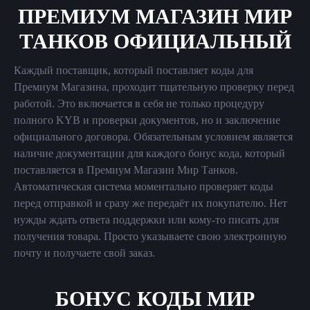
ПРЕМИУМ МАГАЗИН МИР
ТАНКОВ ОФИЦИАЛЬНЫЙ
Каждый поставщик, который поставляет коды для
Премиум Магазина, проходит тщательную проверку перед
работой. Это включается в себя не только процедуру
полного KYB и проверки документов, но и заключение
официального договора. Обязательным условием является
наличие документации для каждого бонус кода, который
поставляется в Премиум Магазин Мир Танков.
Автоматическая система моментально проверяет коды
перед отправкой и сразу же передаёт их покупателю. Нет
нужды ждать ответа поддержки или кому-то писать для
получения товара. Просто указываете свою электронную
почту и получаете свой заказ.
БОНУС КОДЫ МИР