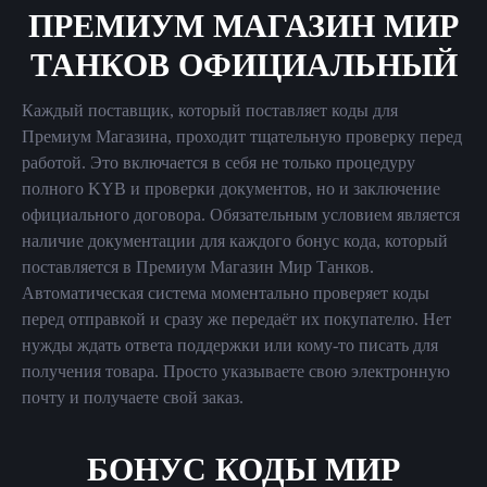
ПРЕМИУМ МАГАЗИН МИР
ТАНКОВ ОФИЦИАЛЬНЫЙ
Каждый поставщик, который поставляет коды для
Премиум Магазина, проходит тщательную проверку перед
работой. Это включается в себя не только процедуру
полного KYB и проверки документов, но и заключение
официального договора. Обязательным условием является
наличие документации для каждого бонус кода, который
поставляется в Премиум Магазин Мир Танков.
Автоматическая система моментально проверяет коды
перед отправкой и сразу же передаёт их покупателю. Нет
нужды ждать ответа поддержки или кому-то писать для
получения товара. Просто указываете свою электронную
почту и получаете свой заказ.
БОНУС КОДЫ МИР