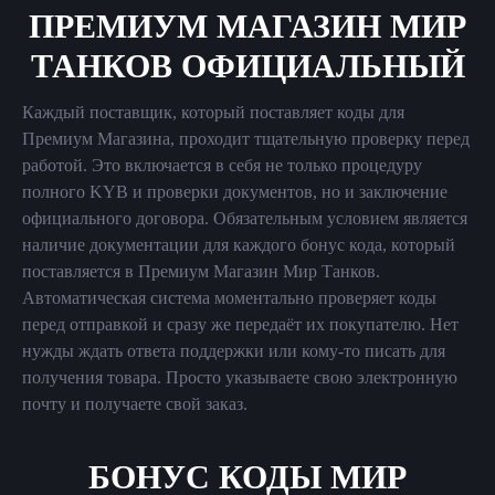
ПРЕМИУМ МАГАЗИН МИР
ТАНКОВ ОФИЦИАЛЬНЫЙ
Каждый поставщик, который поставляет коды для
Премиум Магазина, проходит тщательную проверку перед
работой. Это включается в себя не только процедуру
полного KYB и проверки документов, но и заключение
официального договора. Обязательным условием является
наличие документации для каждого бонус кода, который
поставляется в Премиум Магазин Мир Танков.
Автоматическая система моментально проверяет коды
перед отправкой и сразу же передаёт их покупателю. Нет
нужды ждать ответа поддержки или кому-то писать для
получения товара. Просто указываете свою электронную
почту и получаете свой заказ.
БОНУС КОДЫ МИР