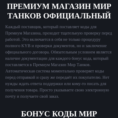
ПРЕМИУМ МАГАЗИН МИР
ТАНКОВ ОФИЦИАЛЬНЫЙ
Каждый поставщик, который поставляет коды для
Премиум Магазина, проходит тщательную проверку перед
работой. Это включается в себя не только процедуру
полного KYB и проверки документов, но и заключение
официального договора. Обязательным условием является
наличие документации для каждого бонус кода, который
поставляется в Премиум Магазин Мир Танков.
Автоматическая система моментально проверяет коды
перед отправкой и сразу же передаёт их покупателю. Нет
нужды ждать ответа поддержки или кому-то писать для
получения товара. Просто указываете свою электронную
почту и получаете свой заказ.
БОНУС КОДЫ МИР